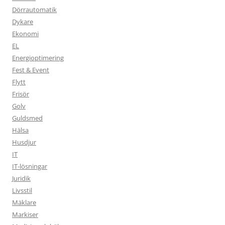
Dörrautomatik
Dykare
Ekonomi
EL
Energioptimering
Fest & Event
Flytt
Frisör
Golv
Guldsmed
Hälsa
Husdjur
IT
IT-lösningar
Juridik
Livsstil
Mäklare
Markiser