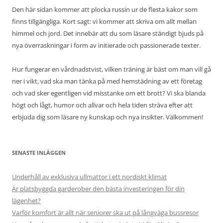
Den här sidan kommer att plocka russin ur de flesta kakor som
finns tillgängliga. Kort sagt: vi kommer att skriva om allt mellan
himmel och jord. Det innebär att du som läsare ständigt bjuds på
nya överraskningar i form av initierade och passionerade texter.
Hur fungerar en vårdnadstvist, vilken träning är bäst om man vill gå
ner i vikt, vad ska man tänka på med hemstädning av ett företag
och vad sker egentligen vid misstanke om ett brott? Vi ska blanda
högt och lågt, humor och allvar och hela tiden sträva efter att
erbjuda dig som läsare ny kunskap och nya insikter. Välkommen!
SENASTE INLÄGGEN
Underhåll av exklusiva ullmattor i ett nordiskt klimat
Är platsbyggda garderober den bästa investeringen för din
lägenhet?
Varför komfort är allt när seniorer ska ut på långväga bussresor