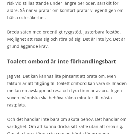
risk vid stillasittande under längre perioder, särskilt för
äldre. Så när vi pratar om komfort pratar vi egentligen om
hälsa och säkerhet.
Breda säten med ordentligt ryggstöd. Justerbara fotstöd.
Möjlighet att resa sig och röra på sig. Det är inte lyx. Det är
grundläggande krav.
Toalett ombord är inte förhandlingsbart
Jag vet. Det kan kännas lite pinsamt att prata om. Men
faktum är att tillgång till toalett ombord kan vara skillnaden
mellan en avslappnad resa och fyra timmar av oro. Ingen
vuxen människa ska behöva räkna minuter till nästa
rastplats.
Och det handlar inte bara om akuta behov. Det handlar om
värdighet. Om att kunna dricka sitt kaffe utan att oroa sig.
Om att slippa känna sig som en börda för gruppen.