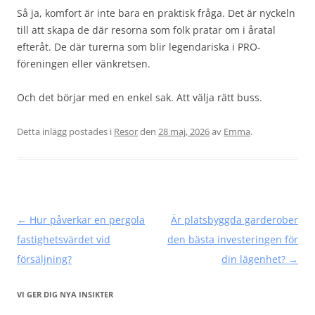
Så ja, komfort är inte bara en praktisk fråga. Det är nyckeln
till att skapa de där resorna som folk pratar om i åratal
efteråt. De där turerna som blir legendariska i PRO-
föreningen eller vänkretsen.
Och det börjar med en enkel sak. Att välja rätt buss.
Detta inlägg postades i
Resor
den
28 maj, 2026
av
Emma
.
Inläggsnavigering
←
Hur påverkar en pergola
Är platsbyggda garderober
fastighetsvärdet vid
den bästa investeringen för
försäljning?
din lägenhet?
→
VI GER DIG NYA INSIKTER