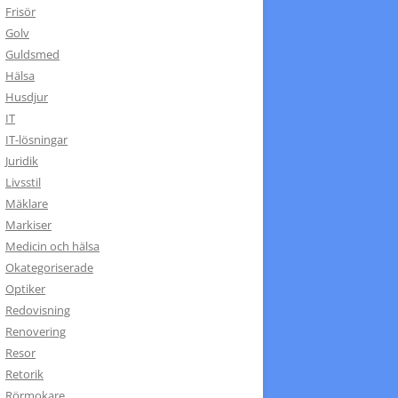
Frisör
Golv
Guldsmed
Hälsa
Husdjur
IT
IT-lösningar
Juridik
Livsstil
Mäklare
Markiser
Medicin och hälsa
Okategoriserade
Optiker
Redovisning
Renovering
Resor
Retorik
Rörmokare