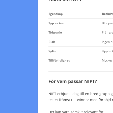
Egenskap
Beskri
Typ av test
Blodpro
Tidpunkt
Från gr
Risk
Ingen ri
Syfte
Upptäc
Tillförlitlighet
Mycket 
För vem passar NIPT?
NIPT erbjuds idag till en bred grupp gr
testet främst till kvinnor med förhöjd 
Det kan vara särskilt relevant för: