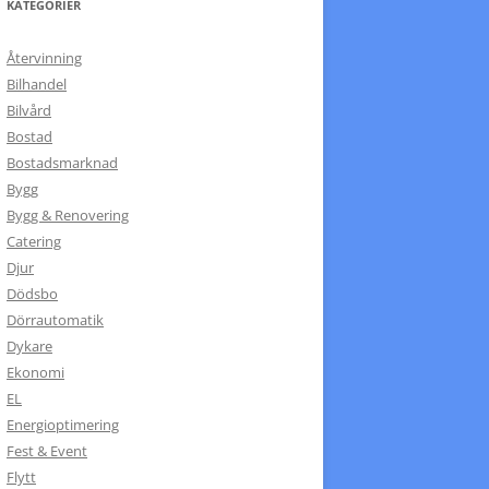
KATEGORIER
Återvinning
Bilhandel
Bilvård
Bostad
Bostadsmarknad
Bygg
Bygg & Renovering
Catering
Djur
Dödsbo
Dörrautomatik
Dykare
Ekonomi
EL
Energioptimering
Fest & Event
Flytt