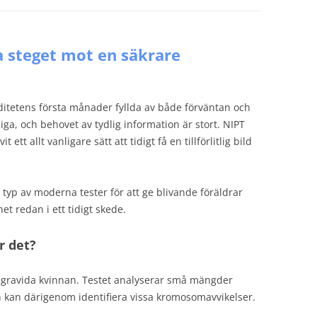
a steget mot en säkrare
ditetens första månader fyllda av både förväntan och
iga, och behovet av tydlig information är stort. NIPT
 ett allt vanligare sätt att tidigt få en tillförlitlig bild
yp av moderna tester för att ge blivande föräldrar
et redan i ett tidigt skede.
r det?
n gravida kvinnan. Testet analyserar små mängder
h kan därigenom identifiera vissa kromosomavvikelser.