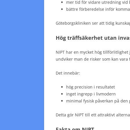
mer tid för vidare utredning vid
bättre förberedelse inför komm
Göteborgskliniken ser att tidig kunskap
Hög träffsäkerhet utan inva
NIPT har en mycket hög tillförlitlighe
undviker man de risker som kan vara f
Det innebär:
hög precision i resultatet
inget ingrepp i livmodern
minimal fysisk påverkan på den 
Detta gör NIPT till ett attraktivt altern
Fakta om NIPT