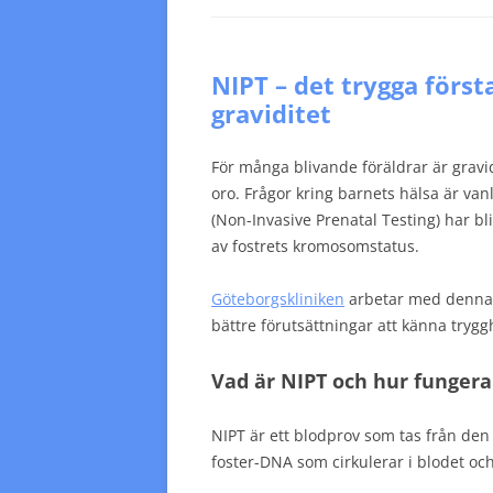
NIPT – det trygga först
graviditet
För många blivande föräldrar är gravi
oro. Frågor kring barnets hälsa är vanl
(Non-Invasive Prenatal Testing) har blivit
av fostrets kromosomstatus.
Göteborgskliniken
arbetar med denna t
bättre förutsättningar att känna tryggh
Vad är NIPT och hur fungera
NIPT är ett blodprov som tas från de
foster-DNA som cirkulerar i blodet oc