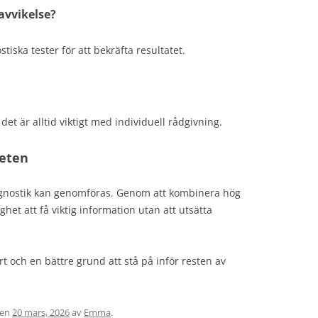
avvikelse?
ska tester för att bekräfta resultatet.
det är alltid viktigt med individuell rådgivning.
teten
iagnostik kan genomföras. Genom att kombinera hög
het att få viktig information utan att utsätta
t och en bättre grund att stå på inför resten av
en
20 mars, 2026
av
Emma
.