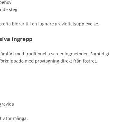
 behov
ande steg
 ofta bidrar till en lugnare graviditetsupplevelse.
siva ingrepp
t jämfört med traditionella screeningmetoder. Samtidigt
örknippade med provtagning direkt från fostret.
gravida
ativ för många.