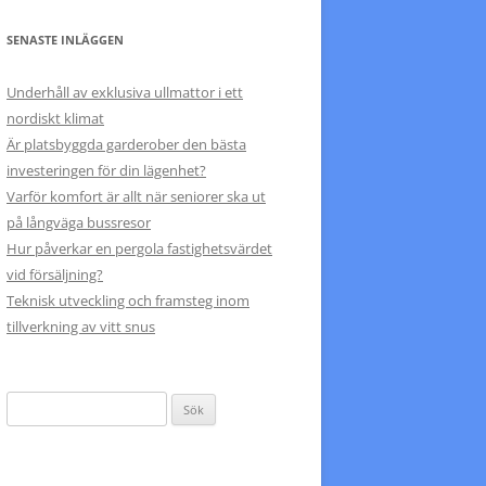
SENASTE INLÄGGEN
Underhåll av exklusiva ullmattor i ett
nordiskt klimat
Är platsbyggda garderober den bästa
investeringen för din lägenhet?
Varför komfort är allt när seniorer ska ut
på långväga bussresor
Hur påverkar en pergola fastighetsvärdet
vid försäljning?
Teknisk utveckling och framsteg inom
tillverkning av vitt snus
Sök
efter: