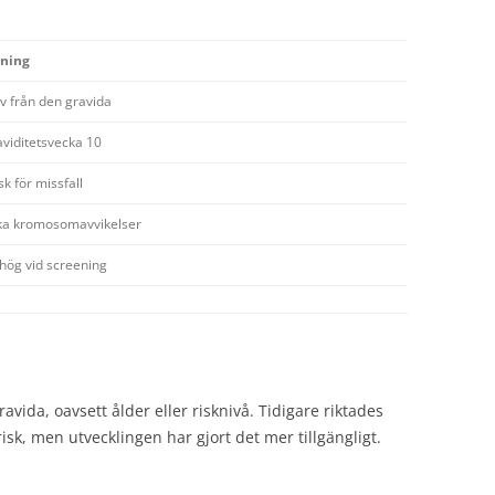
vning
v från den gravida
aviditetsvecka 10
sk för missfall
ka kromosomavvikelser
hög vid screening
avida, oavsett ålder eller risknivå. Tidigare riktades
risk, men utvecklingen har gjort det mer tillgängligt.