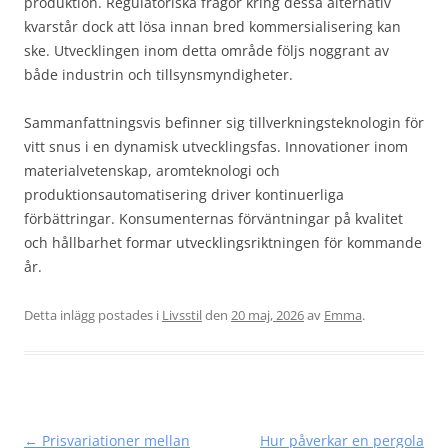
produktion. Regulatoriska frågor kring dessa alternativ
kvarstår dock att lösa innan bred kommersialisering kan
ske. Utvecklingen inom detta område följs noggrant av
både industrin och tillsynsmyndigheter.
Sammanfattningsvis befinner sig tillverkningsteknologin för
vitt snus i en dynamisk utvecklingsfas. Innovationer inom
materialvetenskap, aromteknologi och
produktionsautomatisering driver kontinuerliga
förbättringar. Konsumenternas förväntningar på kvalitet
och hållbarhet formar utvecklingsriktningen för kommande
år.
Detta inlägg postades i
Livsstil
den
20 maj, 2026
av
Emma
.
Inläggsnavigering
←
Prisvariationer mellan
Hur påverkar en pergola