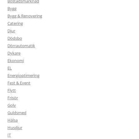
Bostadsmarknad
Bygg
Bygg & Renovering
Catering
Djur
Dödsbo
Dörrautomatik
Dykare
Ekonomi
EL
Energioptimering
Fest & Event
Flytt
Frisör
Golv
Guldsmed
Hälsa
Husdjur
IT