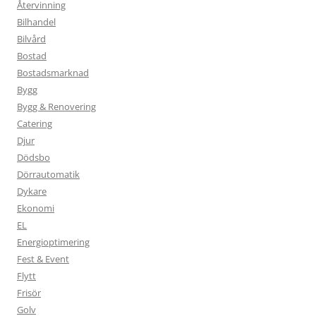
Återvinning
Bilhandel
Bilvård
Bostad
Bostadsmarknad
Bygg
Bygg & Renovering
Catering
Djur
Dödsbo
Dörrautomatik
Dykare
Ekonomi
EL
Energioptimering
Fest & Event
Flytt
Frisör
Golv