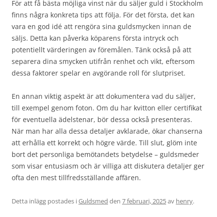
För att få bästa möjliga vinst när du säljer guld i Stockholm
finns några konkreta tips att följa. För det första, det kan
vara en god idé att rengöra sina guldsmycken innan de
säljs. Detta kan påverka köparens första intryck och
potentiellt värderingen av föremålen. Tänk också på att
separera dina smycken utifrån renhet och vikt, eftersom
dessa faktorer spelar en avgörande roll för slutpriset.
En annan viktig aspekt är att dokumentera vad du säljer,
till exempel genom foton. Om du har kvitton eller certifikat
för eventuella ädelstenar, bör dessa också presenteras.
När man har alla dessa detaljer avklarade, ökar chanserna
att erhålla ett korrekt och högre värde. Till slut, glöm inte
bort det personliga bemötandets betydelse – guldsmeder
som visar entusiasm och är villiga att diskutera detaljer ger
ofta den mest tillfredsställande affären.
Detta inlägg postades i
Guldsmed
den
7 februari, 2025
av
henry
.