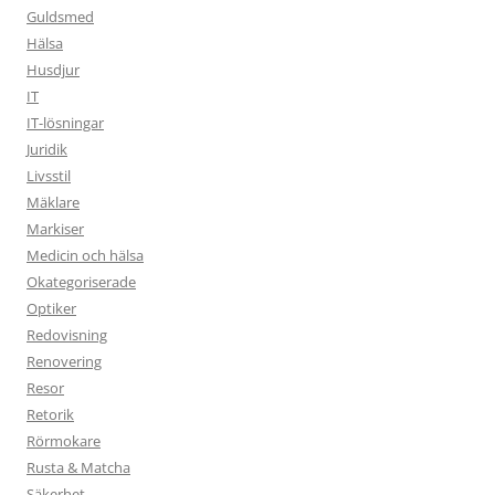
Guldsmed
Hälsa
Husdjur
IT
IT-lösningar
Juridik
Livsstil
Mäklare
Markiser
Medicin och hälsa
Okategoriserade
Optiker
Redovisning
Renovering
Resor
Retorik
Rörmokare
Rusta & Matcha
Säkerhet