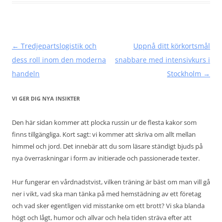
Inläggsnavigering
←
Tredjepartslogistik och
Uppnå ditt körkortsmål
dess roll inom den moderna
snabbare med intensivkurs i
handeln
Stockholm
→
VI GER DIG NYA INSIKTER
Den här sidan kommer att plocka russin ur de flesta kakor som
finns tillgängliga. Kort sagt: vi kommer att skriva om allt mellan
himmel och jord. Det innebär att du som läsare ständigt bjuds på
nya överraskningar i form av initierade och passionerade texter.
Hur fungerar en vårdnadstvist, vilken träning är bäst om man vill gå
ner i vikt, vad ska man tänka på med hemstädning av ett företag
och vad sker egentligen vid misstanke om ett brott? Vi ska blanda
högt och lågt, humor och allvar och hela tiden sträva efter att